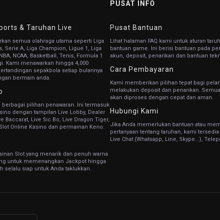
PUSAT INFO
ports & Taruhan Live
Pusat Bantuan
kan semua olahraga utama seperti Liga
Lihat halaman FAQ kami untuk aturan taru
ga, Serie A, Liga Champion, Ligue 1, Liga
bantuan game. Ini berisi bantuan pada 
NBA, NCAA, Basketball, Tenis, Formula 1
akun, deposit, penarikan dan bantuan tekn
gi. Kami menawarkan hingga 4,000
Cara Pembayaran
pertandingan sepakbola setiap bulannya
ngan bermain anda.
Kami memberikan pilihan tepat bagi pela
melakukan deposit dan penarikan. Semua 
o
akan diproses dengan cepat dan aman.
 berbagai pilihan penawaran. Ini termasuk
Hubungi Kami
asino dengan tampilan Live Lobby, Dealer
ive Baccarat, Live Sic Bo, Live Dragon Tiger,
Jika Anda memerlukan bantuan atau memi
, Slot Online Kasino dan permainan Keno.
pertanyaan tentang taruhan, kami tersedia
Live Chat (Whatsapp, Line, Skype...), Tele
inan Slot yang menarik dan penuh warna
ng untuk memenangkan Jackpot hingga
h selalu siap untuk Anda taklukkan.