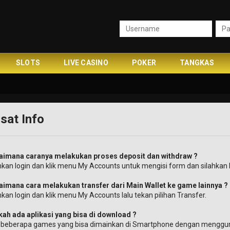
SLOTS
LIVE CASINO
POKER
TANGKAS
sat Info
aimana caranya melakukan proses deposit dan withdraw ?
hkan login dan klik menu My Accounts untuk mengisi form dan silahkan 
imana cara melakukan transfer dari Main Wallet ke game lainnya ?
hkan login dan klik menu My Accounts lalu tekan pilihan Transfer.
ah ada aplikasi yang bisa di download ?
beberapa games yang bisa dimainkan di Smartphone dengan mengguna