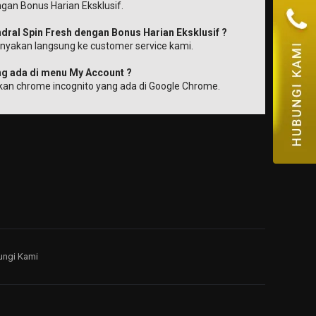
gan Bonus Harian Eksklusif.
ral Spin Fresh dengan Bonus Harian Eksklusif ?
anyakan langsung ke customer service kami.
ang ada di menu My Account ?
akan chrome incognito yang ada di Google Chrome.
ngi Kami