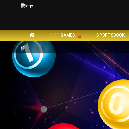
HOT
GAMES
SPORTSBOOK