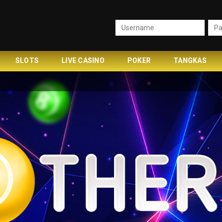
SLOTS
LIVE CASINO
POKER
TANGKAS