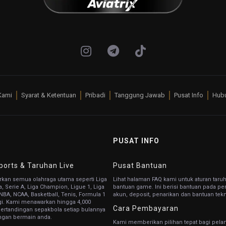
Kami
Syarat & Ketentuan
Pribadi
Tanggung Jawab
Pusat Info
Hubu
PUSAT INFO
ports & Taruhan Live
Pusat Bantuan
kan semua olahraga utama seperti Liga
Lihat halaman FAQ kami untuk aturan taru
ga, Serie A, Liga Champion, Ligue 1, Liga
bantuan game. Ini berisi bantuan pada 
NBA, NCAA, Basketball, Tenis, Formula 1
akun, deposit, penarikan dan bantuan tekn
gi. Kami menawarkan hingga 4,000
Cara Pembayaran
pertandingan sepakbola setiap bulannya
ngan bermain anda.
Kami memberikan pilihan tepat bagi pela