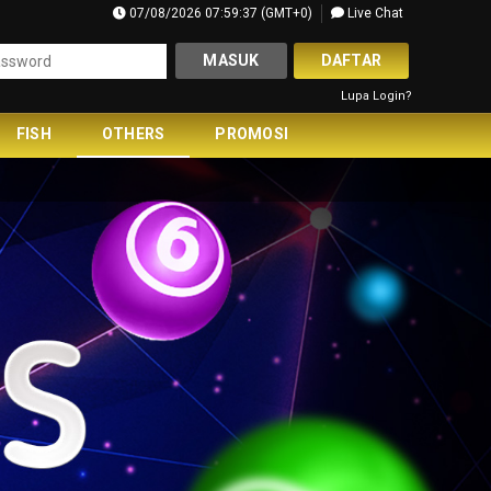
07/08/2026 07:59:38 (GMT+0)
Live Chat
MASUK
DAFTAR
Lupa Login?
FISH
OTHERS
PROMOSI